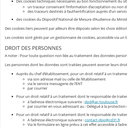
Des cookies techniques nécessaires au bon fonctionnement du sit
un traceur conservant l’information d’acceptation ou non d
des traceurs destinés à l’authentification auprès d’un ser
des cookies du Dispositif National de Mesure d’Audience du Ministè
Des cookies tiers peuvent par ailleurs être déposés selon les choix édit
Les cookies sont gérés par un gestionnaire de cookies, accessible via un
DROIT DES PERSONNES
A noter : Pour toute question non liée au traitement des données personne
Les personnes dont les données sont traitées peuvent exercer leurs droits
Auprès du chef d’établissement, pour un droit relatif à un traiteme
via son adresse mail ou celle de l’établissement
via le service messagerie de l’ENT
par courrier
Pour un droit relatif à un traitement dont le responsable de trait
à l’adresse électronique suivante :
dpd@ac-toulouse.fr
par courrier en vous adressant au : Délégué à la protectio
Pour un droit relatif à un traitement dont le responsable de trai
A l’adresse électronique suivante :
contact-dpo@cd31.fr
Via le formulaire en ligne prévu à cet effet accessible à l’ad