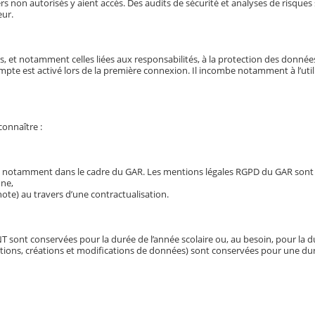
non autorisés y aient accès. Des audits de sécurité et analyses de risques s
eur.
ns, et notamment celles liées aux responsabilités, à la protection des données
mpte est activé lors de la première connexion. Il incombe notamment à l’utili
connaître :
ts, notamment dans le cadre du GAR. Les mentions légales RGPD du GAR sont 
nne,
ote) au travers d’une contractualisation.
 sont conservées pour la durée de l’année scolaire ou, au besoin, pour la du
ltations, créations et modifications de données) sont conservées pour une