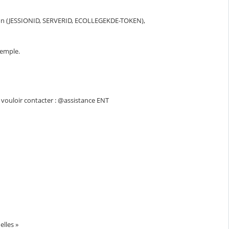
cation (JESSIONID, SERVERID, ECOLLEGEKDE-TOKEN),
xemple.
n vouloir contacter : @assistance ENT
lles »