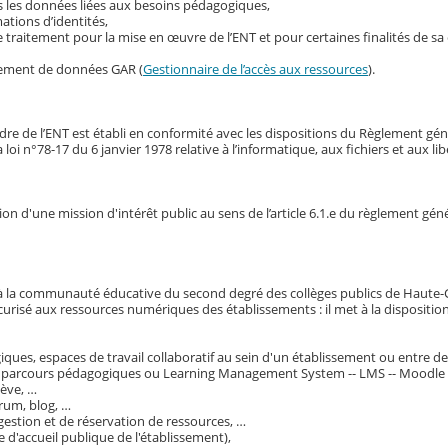
s les données liées aux besoins pédagogiques,
ations d’identités,
traitement pour la mise en œuvre de l’ENT et pour certaines finalités de s
itement de données GAR (
Gestionnaire de l’accès aux ressources
).
re de l’ENT est établi en conformité avec les dispositions du Règlement gé
i n°78-17 du 6 janvier 1978 relative à l’informatique, aux fichiers et aux lib
tion d'une mission d'intérêt public au sens de l’article 6.1.e du règlement g
NT à la communauté éducative du second degré des collèges publics de Haute
sécurisé aux ressources numériques des établissements : il met à la disposit
iques, espaces de travail collaboratif au sein d'un établissement ou entre 
 parcours pédagogiques ou Learning Management System -- LMS -- Moodle pa
lève, …
rum, blog, …
gestion et de réservation de ressources, …
d'accueil publique de l'établissement),