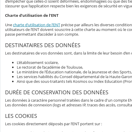
d’empêcher que celles-ci soient déformées, endommagées ou que des tiers 
s’assurer que l’application respecte bien les exigences de sécurité en vigu
Charte d’utilisation de l’ENT
Une
charte d’utilisation de l’ENT
précise par ailleurs les diverses conditio
utilisateurs de l’ENT doivent souscrire à cette charte au moment où le co
passe permettant d’accéder à son compte.
DESTINATAIRES DES DONNÉES
Les destinataires de vos données sont, dans la limite de leur besoin d’en 
L’établissement scolaire,
Le rectorat de l’académie de Toulouse,
Le ministère de l’Éducation nationale, de la Jeunesse et des Spor
Les services habilités du Conseil départemental de la Haute-Garo
Ainsi que des sous-traitants tels Kosmos ou Index Education (Pron
DURÉE DE CONSERVATION DES DONNÉES
Les données à caractère personnel traitées dans le cadre d'un compte ENT
Les données de connexion (logs et adresses IP, traces des accès, consu
LES COOKIES
Les cookies directement déposés par l’ENT portent sur :