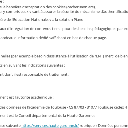
e :
e la bannière d’acceptation des cookies (cacherBanniere),
vice, y compris ceux visant à assurer la sécurité du mécanisme d’authentifi
re de l’Education Nationale, via la solution Piano.
oriaux d'intégration de contenus tiers - pour des besoins pédagogiques par e
 bandeau d'information dédié s'affichant en bas de chaque page.
lles (par exemple besoin d’assistance à l’utilisation de l’ENT) merci de bie
 en suivant les indications suivantes :
nt dont il est responsable de traitement :
ement est l'autorité académique :
n des données de l’académie de Toulouse - CS 87703 - 31077 Toulouse cedex 4
tement est le Conseil départemental de la Haute-Garonne :
resse suivante
https://services.haute-garonne.fr/
rubrique « Données personne