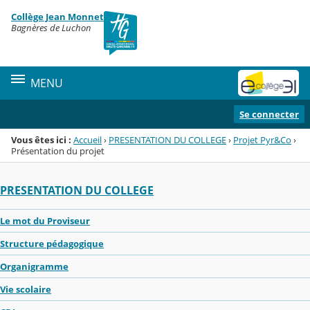
Panneau de gestion des cookies
Collège Jean Monnet
Menu de la rubrique
Contenu
Bagnères de Luchon
MENU
Se connecter
Vous êtes ici :
Accueil
›
PRESENTATION DU COLLEGE
›
Projet Pyr&Co
›
Présentation du projet
PRESENTATION DU COLLEGE
Le mot du Proviseur
Structure pédagogique
Organigramme
Vie scolaire