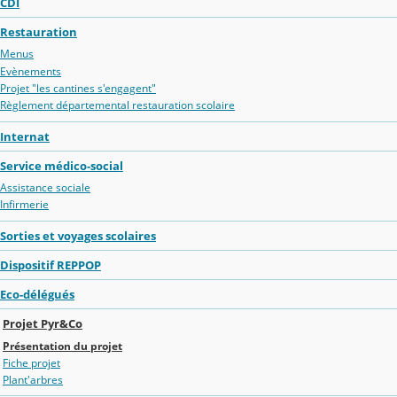
CDI
Restauration
Menus
Evènements
Projet "les cantines s'engagent"
Règlement départemental restauration scolaire
Internat
Service médico-social
Assistance sociale
Infirmerie
Sorties et voyages scolaires
Dispositif REPPOP
Eco-délégués
Projet Pyr&Co
Présentation du projet
Fiche projet
Plant'arbres