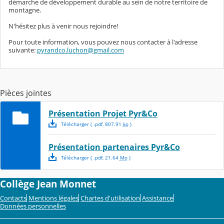
démarche de développement durable au sein de notre territoire de
montagne.
N'hésitez plus à venir nous rejoindre!
Pour toute information, vous pouvez nous contacter à l'adresse
suivante:
pyrandco.luchon@gmail.com
Pièces jointes
Présentation Projet Pyr&Co
Télécharger
( .
pdf
,
807.91
ko
)
Présentation partenaires Pyr&Co
Télécharger
( .
pdf
,
21.64
Mo
)
Collège Jean Monnet
Contacts
Mentions légales
Chartes d'utilisation
Assistance
Données personnelles