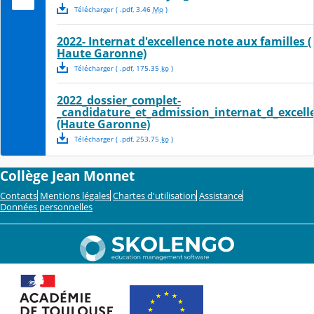
Télécharger
( .
pdf
,
3.46
Mo
)
2022- Internat d'excellence note aux familles (
Haute Garonne)
Télécharger
( .
pdf
,
175.35
ko
)
2022_dossier_complet-
_candidature_et_admission_internat_d_excell
(Haute Garonne)
Télécharger
( .
pdf
,
253.75
ko
)
Collège Jean Monnet
Contacts
Mentions légales
Chartes d'utilisation
Assistance
Données personnelles