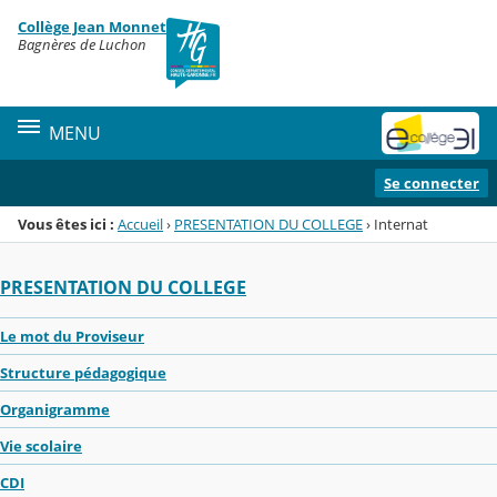
Panneau de gestion des cookies
Collège Jean Monnet
Menu de la rubrique
Contenu
Bagnères de Luchon
MENU
Se connecter
Vous êtes ici :
Accueil
›
PRESENTATION DU COLLEGE
›
Internat
PRESENTATION DU COLLEGE
Le mot du Proviseur
Structure pédagogique
Organigramme
Vie scolaire
CDI