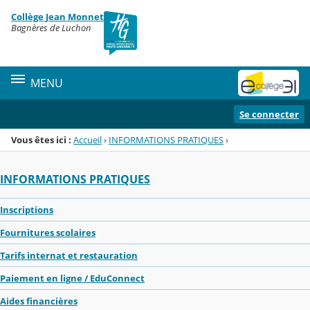
Panneau de gestion des cookies
Collège Jean Monnet
Menu de la rubrique
Contenu
Bagnères de Luchon
MENU
Se connecter
Vous êtes ici :
Accueil
›
INFORMATIONS PRATIQUES
›
INFORMATIONS PRATIQUES
Inscriptions
Fournitures scolaires
Tarifs internat et restauration
Paiement en ligne / EduConnect
Aides financières