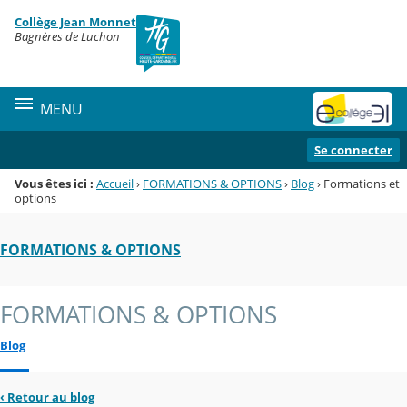
Panneau de gestion des cookies
Collège Jean Monnet
Menu de la rubrique
Contenu
Bagnères de Luchon
MENU
Se connecter
Vous êtes ici :
Accueil
›
FORMATIONS & OPTIONS
›
Blog
›
Formations et
options
FORMATIONS & OPTIONS
FORMATIONS & OPTIONS
Blog
‹
Retour au blog