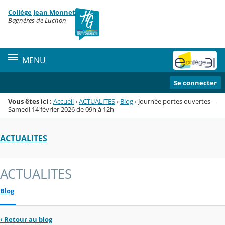
Panneau de gestion des cookies
Collège Jean Monnet
Menu de la rubrique
Contenu
Bagnères de Luchon
MENU
Se connecter
Vous êtes ici :
Accueil
›
ACTUALITES
›
Blog
›
Journée portes ouvertes -
Samedi 14 février 2026 de 09h à 12h
ACTUALITES
ACTUALITES
Blog
‹
Retour au blog