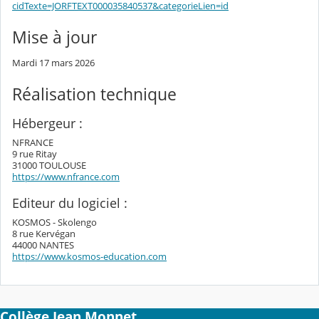
cidTexte=JORFTEXT000035840537&categorieLien=id
Mise à jour
Mardi 17 mars 2026
Réalisation technique
Hébergeur :
NFRANCE
9 rue Ritay
31000 TOULOUSE
https://www.nfrance.com
Editeur du logiciel :
KOSMOS - Skolengo
8 rue Kervégan
44000 NANTES
https://www.kosmos-education.com
Collège Jean Monnet