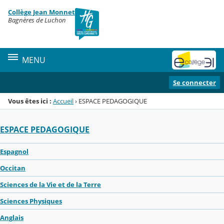
Panneau de gestion des cookies
Collège Jean Monnet
Menu de la rubrique
Contenu
Bagnères de Luchon
MENU
Se connecter
Vous êtes ici :
Accueil
›
ESPACE PEDAGOGIQUE
ESPACE PEDAGOGIQUE
Espagnol
Occitan
Sciences de la Vie et de la Terre
Sciences Physiques
Anglais